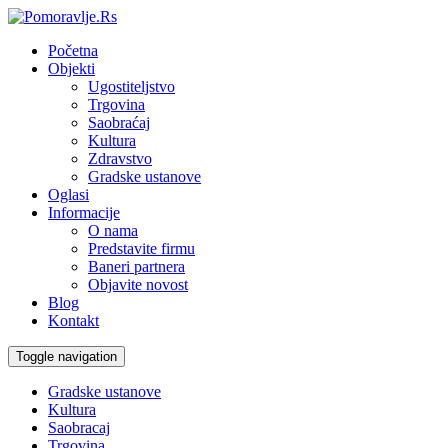
Početna
Objekti
Ugostiteljstvo
Trgovina
Saobraćaj
Kultura
Zdravstvo
Gradske ustanove
Oglasi
Informacije
O nama
Predstavite firmu
Baneri partnera
Objavite novost
Blog
Kontakt
Toggle navigation
Gradske ustanove
Kultura
Saobracaj
Trgovina