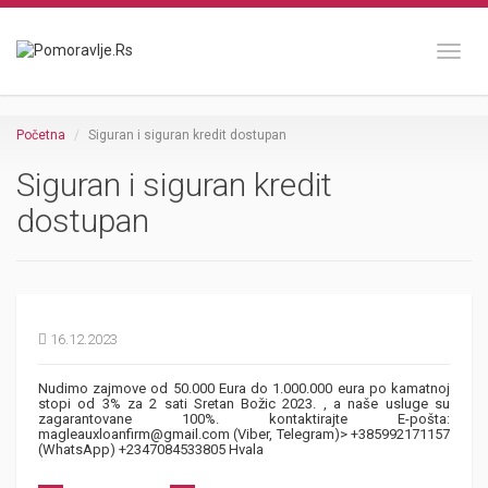
Toggl
Početna
Siguran i siguran kredit dostupan
Siguran i siguran kredit
dostupan
16.12.2023
Nudimo zajmove od 50.000 Eura do 1.000.000 eura po kamatnoj
stopi od 3% za 2 sati Sretan Božic 2023. , a naše usluge su
zagarantovane 100%. kontaktirajte E-pošta:
magleauxloanfirm@gmail.com (Viber, Telegram)> +385992171157
(WhatsApp) +2347084533805 Hvala