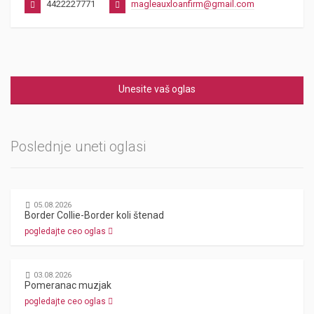
4422227771
magleauxloanfirm@gmail.com
Unesite vaš oglas
Poslednje uneti oglasi
05.08.2026
Border Collie-Border koli štenad
pogledajte ceo oglas
03.08.2026
Pomeranac muzjak
pogledajte ceo oglas