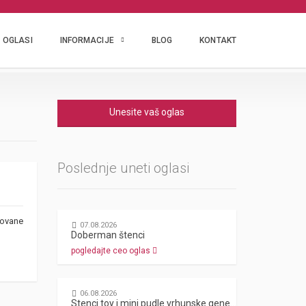
OGLASI
INFORMACIJE
BLOG
KONTAKT
Unesite vaš oglas
Poslednje uneti oglasi
tovane
07.08.2026
Doberman štenci
pogledajte ceo oglas
06.08.2026
Stenci toy i mini pudle vrhunske genetike