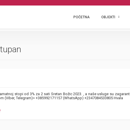
POČETNA
OBJEKTI
stupan
matnoj stopi od 3% za 2 sati Sretan Božic 2023. , a naše usluge su zagaran
com (Viber, Telegram)> +385992171157 (WhatsApp) +2347084533805 Hvala
m