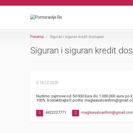
Početna
Siguran i siguran kredit dostupan
Siguran i siguran kredit do
16.12.2023
Nudimo zajmove od 50.000 Eura do 1.000.000 eura po ka
100%. kontaktirajte E-pošta: magleauxloanfirm@gmail.
4422227771
magleauxloanfirm@gmail.co