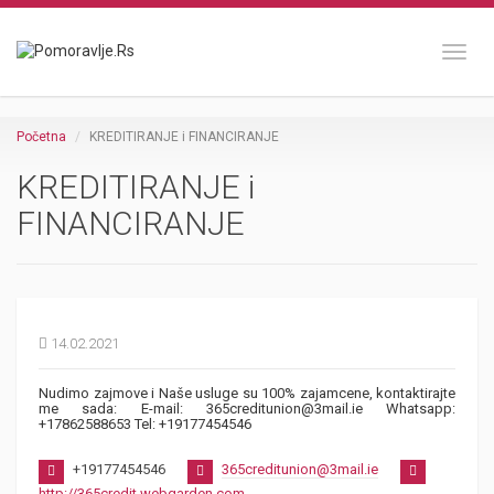
Toggl
Početna
KREDITIRANJE i FINANCIRANJE
KREDITIRANJE i
FINANCIRANJE
14.02.2021
Nudimo zajmove i Naše usluge su 100% zajamcene, kontaktirajte
me sada: E-mail: 365creditunion@3mail.ie Whatsapp:
+17862588653 Tel: +19177454546
+19177454546
365creditunion@3mail.ie
http://365credit.webgarden.com