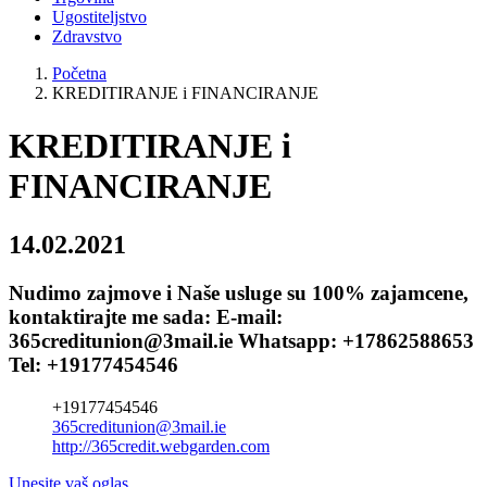
Ugostiteljstvo
Zdravstvo
Početna
KREDITIRANJE i FINANCIRANJE
KREDITIRANJE i
FINANCIRANJE
14.02.2021
Nudimo zajmove i Naše usluge su 100% zajamcene,
kontaktirajte me sada: E-mail:
365creditunion@3mail.ie Whatsapp: +17862588653
Tel: +19177454546
+19177454546
365creditunion@3mail.ie
http://365credit.webgarden.com
Unesite vaš oglas