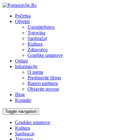
Početna
Objekti
Ugostiteljstvo
Trgovina
Saobraćaj
Kultura
Zdravstvo
Gradske ustanove
Oglasi
Informacije
O nama
Predstavite firmu
Baneri partnera
Objavite novost
Blog
Kontakt
Toggle navigation
Gradske ustanove
Kultura
Saobracaj
Trgovina