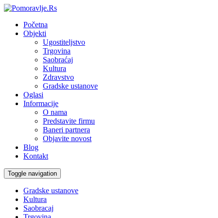
Početna
Objekti
Ugostiteljstvo
Trgovina
Saobraćaj
Kultura
Zdravstvo
Gradske ustanove
Oglasi
Informacije
O nama
Predstavite firmu
Baneri partnera
Objavite novost
Blog
Kontakt
Toggle navigation
Gradske ustanove
Kultura
Saobracaj
Trgovina