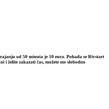
janju od 50 minuta je 10 eura. Pohađa se Rivstart
ni i želite zakazati čas, možete me slobodno