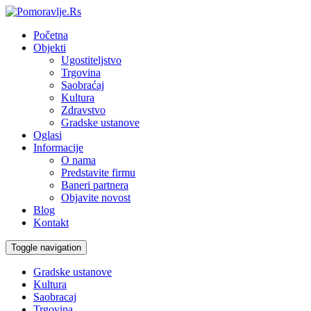
Početna
Objekti
Ugostiteljstvo
Trgovina
Saobraćaj
Kultura
Zdravstvo
Gradske ustanove
Oglasi
Informacije
O nama
Predstavite firmu
Baneri partnera
Objavite novost
Blog
Kontakt
Toggle navigation
Gradske ustanove
Kultura
Saobracaj
Trgovina