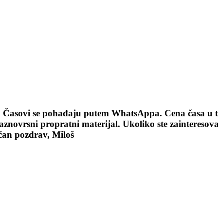
Časovi se pohađaju putem WhatsAppa. Cena časa u tra
raznovrsni propratni materijal. Ukoliko ste zainteresova
an pozdrav, Miloš