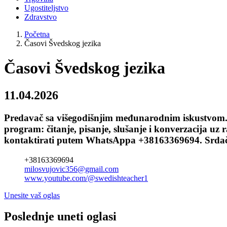
Ugostiteljstvo
Zdravstvo
Početna
Časovi Švedskog jezika
Časovi Švedskog jezika
11.04.2026
Predavač sa višegodišnjim međunarodnim iskustvom. 
program: čitanje, pisanje, slušanje i konverzacija uz 
kontaktirati putem WhatsAppa +38163369694. Srdač
+38163369694
milosvujovic356@gmail.com
www.youtube.com/@swedishteacher1
Unesite vaš oglas
Poslednje uneti oglasi