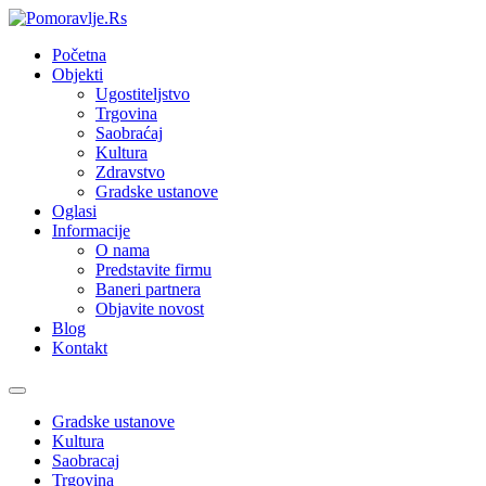
Početna
Objekti
Ugostiteljstvo
Trgovina
Saobraćaj
Kultura
Zdravstvo
Gradske ustanove
Oglasi
Informacije
O nama
Predstavite firmu
Baneri partnera
Objavite novost
Blog
Kontakt
Toggle
navigation
Gradske ustanove
Kultura
Saobracaj
Trgovina