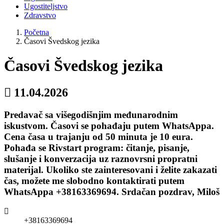
Ugostiteljstvo
Zdravstvo
Početna
Časovi Švedskog jezika
Časovi Švedskog jezika
11.04.2026
Predavač sa višegodišnjim međunarodnim
iskustvom. Časovi se pohađaju putem WhatsAppa.
Cena časa u trajanju od 50 minuta je 10 eura.
Pohađa se Rivstart program: čitanje, pisanje,
slušanje i konverzacija uz raznovrsni propratni
materijal. Ukoliko ste zainteresovani i želite zakazati
čas, možete me slobodno kontaktirati putem
WhatsAppa +38163369694. Srdačan pozdrav, Miloš
+38163369694