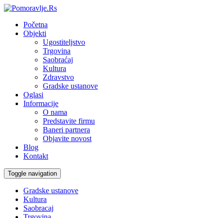
Početna
Objekti
Ugostiteljstvo
Trgovina
Saobraćaj
Kultura
Zdravstvo
Gradske ustanove
Oglasi
Informacije
O nama
Predstavite firmu
Baneri partnera
Objavite novost
Blog
Kontakt
Toggle navigation
Gradske ustanove
Kultura
Saobracaj
Trgovina