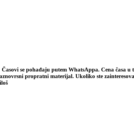
Časovi se pohađaju putem WhatsAppa. Cena časa u tra
raznovrsni propratni materijal. Ukoliko ste zainteresova
loš