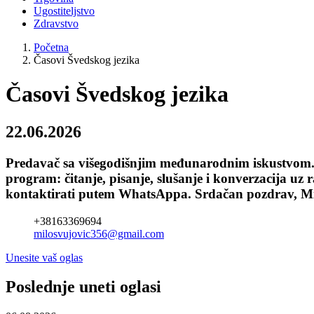
Ugostiteljstvo
Zdravstvo
Početna
Časovi Švedskog jezika
Časovi Švedskog jezika
22.06.2026
Predavač sa višegodišnjim međunarodnim iskustvom. 
program: čitanje, pisanje, slušanje i konverzacija uz 
kontaktirati putem WhatsAppa. Srdačan pozdrav, Mi
+38163369694
milosvujovic356@gmail.com
Unesite vaš oglas
Poslednje uneti oglasi