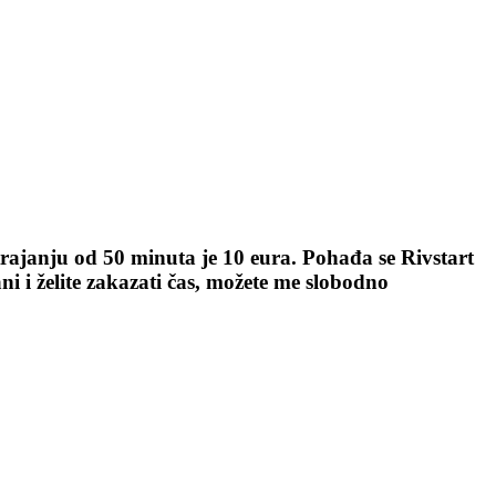
janju od 50 minuta je 10 eura. Pohađa se Rivstart
ni i želite zakazati čas, možete me slobodno