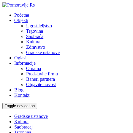
Početna
Objekti
Ugostiteljstvo
Trgovina
Saobraćaj
Kultura
Zdravstvo
Gradske ustanove
Oglasi
Informacije
O nama
Predstavite firmu
Baneri partnera
Objavite novost
Blog
Kontakt
Toggle navigation
Gradske ustanove
Kultura
Saobracaj
Trgovina