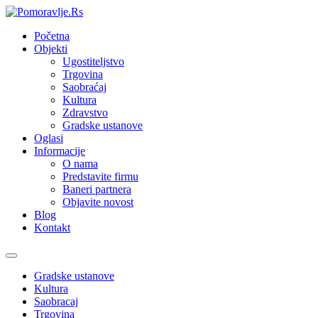
Početna
Objekti
Ugostiteljstvo
Trgovina
Saobraćaj
Kultura
Zdravstvo
Gradske ustanove
Oglasi
Informacije
O nama
Predstavite firmu
Baneri partnera
Objavite novost
Blog
Kontakt
Toggle
navigation
Gradske ustanove
Kultura
Saobracaj
Trgovina