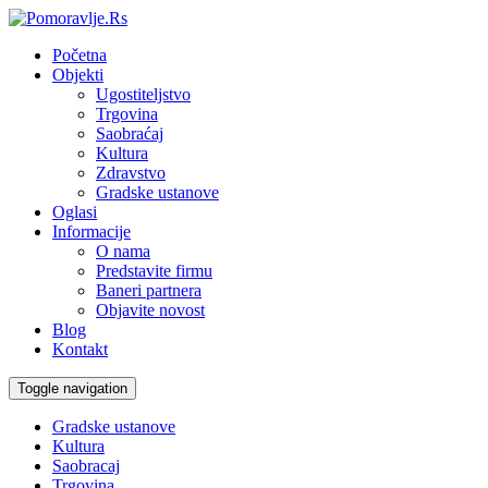
Početna
Objekti
Ugostiteljstvo
Trgovina
Saobraćaj
Kultura
Zdravstvo
Gradske ustanove
Oglasi
Informacije
O nama
Predstavite firmu
Baneri partnera
Objavite novost
Blog
Kontakt
Toggle navigation
Gradske ustanove
Kultura
Saobracaj
Trgovina