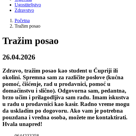
Ugostiteljstvo
Zdravstvo
Početna
Tražim posao
Tražim posao
26.04.2026
Zdravo, tražim posao kao student u Ćupriji ili
okolini. Spremna sam za različite poslove (kućna
pomoć, čišćenje, rad u prodavnici, pomoć u
domaćinstvu i slično). Odgovorna sam, pedantna,
brzo učim i prilagodljiva sam radu. Imam iskustva
u radu u prodavnici kao kasir. Radno vreme mogu
da uskladim po dogovoru. Ako vam je potrebna
pouzdana i vredna osoba, možete me kontaktirati.
Hvala unapred!
0644233258