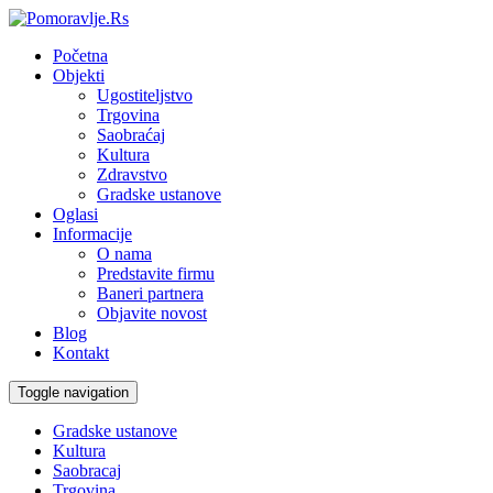
Početna
Objekti
Ugostiteljstvo
Trgovina
Saobraćaj
Kultura
Zdravstvo
Gradske ustanove
Oglasi
Informacije
O nama
Predstavite firmu
Baneri partnera
Objavite novost
Blog
Kontakt
Toggle navigation
Gradske ustanove
Kultura
Saobracaj
Trgovina