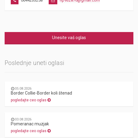
0644233258
np932876@gmail.com
Unesite vaš oglas
Poslednje uneti oglasi
05.08.2026
Border Collie-Border koli štenad
pogledajte ceo oglas
03.08.2026
Pomeranac muzjak
pogledajte ceo oglas