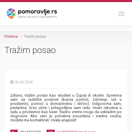
Toggl
Početna
Tražim posao
Tražim posao
26.04.2026
Zdravo, tražim posao kao student u Ćupriji ili okolini. Spremna
sam za različite poslove (kućna pomoć, čišćenje, rad u
prodavnici, pomoć u domaćinstvu i slično). Odgovorna sam,
pedantna, brzo učim i prilagodljiva sam radu. Imam iskustva u
radu u prodavnici kao kasir. Radno vreme mogu da uskladim po
dogovoru. Ako vam je potrebna pouzdana i vredna osoba,
možete me kontaktirati. Hvala unapred!