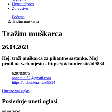
Ugostiteljstvo
Zdravstvo
Početna
Tražim muškarca
Tražim muškarca
26.04.2021
Hej! traži muškarca za pikantne sastanke. Moj
profil na web mjestu - https://pichunter.site/id9834
629783075
annemini52@gmail.com
https://pichunter.site/id9834
Unesite vaš oglas
Poslednje uneti oglasi
06.08.2026