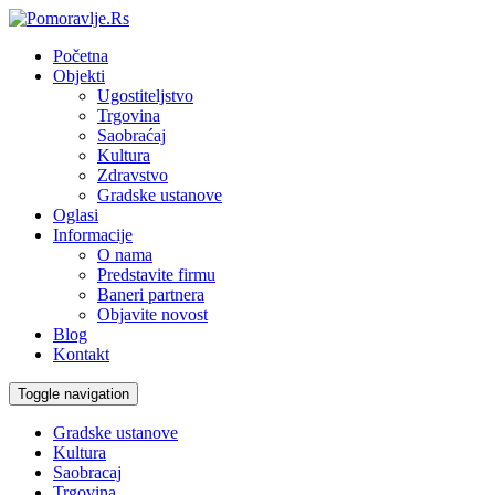
Početna
Objekti
Ugostiteljstvo
Trgovina
Saobraćaj
Kultura
Zdravstvo
Gradske ustanove
Oglasi
Informacije
O nama
Predstavite firmu
Baneri partnera
Objavite novost
Blog
Kontakt
Toggle navigation
Gradske ustanove
Kultura
Saobracaj
Trgovina