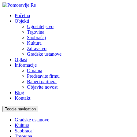
Početna
Objekti
Ugostiteljstvo
Trgovina
Saobraćaj
Kultura
Zdravstvo
Gradske ustanove
Oglasi
Informacije
O nama
Predstavite firmu
Baneri partnera
Objavite novost
Blog
Kontakt
Toggle navigation
Gradske ustanove
Kultura
Saobracaj
Trgovina