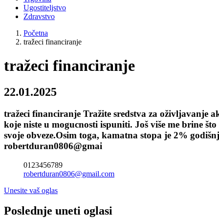
Ugostiteljstvo
Zdravstvo
Početna
tražeci financiranje
tražeci financiranje
22.01.2025
tražeci financiranje Tražite sredstva za oživljavanje a
koje niste u mogucnosti ispuniti. Još više me brine 
svoje obveze.Osim toga, kamatna stopa je 2% godišnje.
robertduran0806@gmai
0123456789
robertduran0806@gmail.com
Unesite vaš oglas
Poslednje uneti oglasi