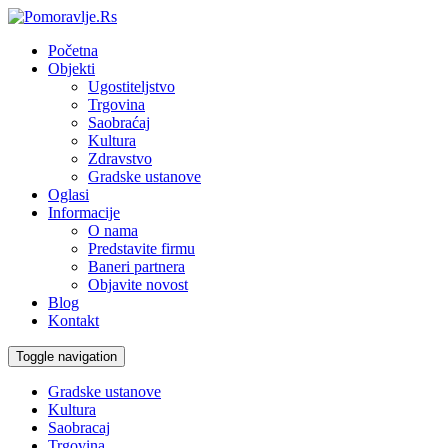
Početna
Objekti
Ugostiteljstvo
Trgovina
Saobraćaj
Kultura
Zdravstvo
Gradske ustanove
Oglasi
Informacije
O nama
Predstavite firmu
Baneri partnera
Objavite novost
Blog
Kontakt
Toggle navigation
Gradske ustanove
Kultura
Saobracaj
Trgovina