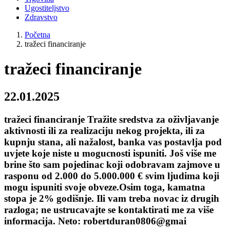
Ugostiteljstvo
Zdravstvo
Početna
tražeci financiranje
tražeci financiranje
22.01.2025
tražeci financiranje Tražite sredstva za oživljavanje
aktivnosti ili za realizaciju nekog projekta, ili za
kupnju stana, ali nažalost, banka vas postavlja pod
uvjete koje niste u mogucnosti ispuniti. Još više me
brine što sam pojedinac koji odobravam zajmove u
rasponu od 2.000 do 5.000.000 € svim ljudima koji
mogu ispuniti svoje obveze.Osim toga, kamatna
stopa je 2% godišnje. Ili vam treba novac iz drugih
razloga; ne ustrucavajte se kontaktirati me za više
informacija. Neto: robertduran0806@gmai