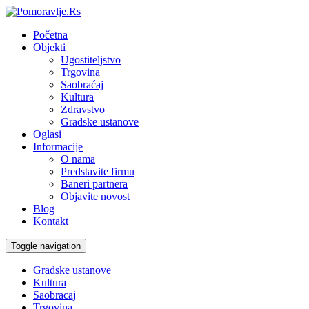
Početna
Objekti
Ugostiteljstvo
Trgovina
Saobraćaj
Kultura
Zdravstvo
Gradske ustanove
Oglasi
Informacije
O nama
Predstavite firmu
Baneri partnera
Objavite novost
Blog
Kontakt
Toggle navigation
Gradske ustanove
Kultura
Saobracaj
Trgovina