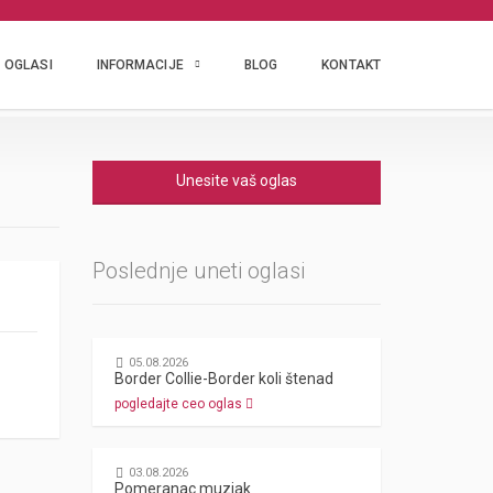
OGLASI
INFORMACIJE
BLOG
KONTAKT
Unesite vaš oglas
Poslednje uneti oglasi
05.08.2026
Border Collie-Border koli štenad
pogledajte ceo oglas
03.08.2026
Pomeranac muzjak