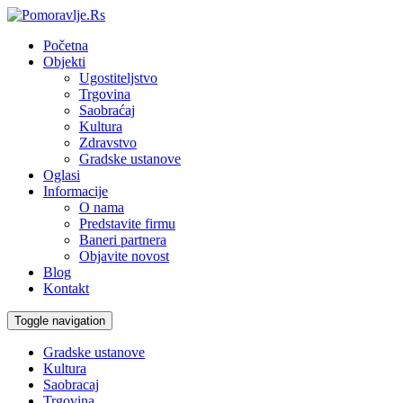
Početna
Objekti
Ugostiteljstvo
Trgovina
Saobraćaj
Kultura
Zdravstvo
Gradske ustanove
Oglasi
Informacije
O nama
Predstavite firmu
Baneri partnera
Objavite novost
Blog
Kontakt
Toggle navigation
Gradske ustanove
Kultura
Saobracaj
Trgovina