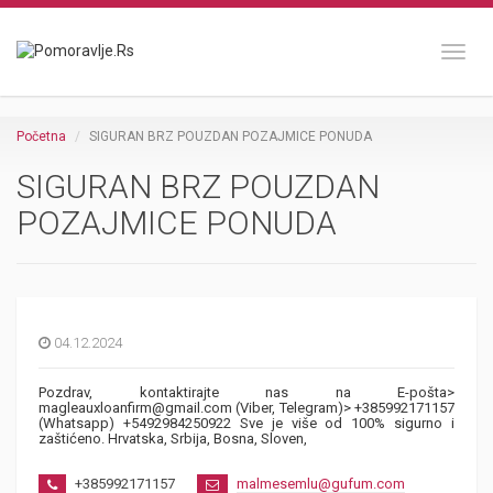
Toggl
Početna
SIGURAN BRZ POUZDAN POZAJMICE PONUDA
SIGURAN BRZ POUZDAN
POZAJMICE PONUDA
04.12.2024
Pozdrav, kontaktirajte nas na E-pošta>
magleauxloanfirm@gmail.com (Viber, Telegram)> +385992171157
(Whatsapp) +5492984250922 Sve je više od 100% sigurno i
zaštićeno. Hrvatska, Srbija, Bosna, Sloven,
+385992171157
malmesemlu@gufum.com