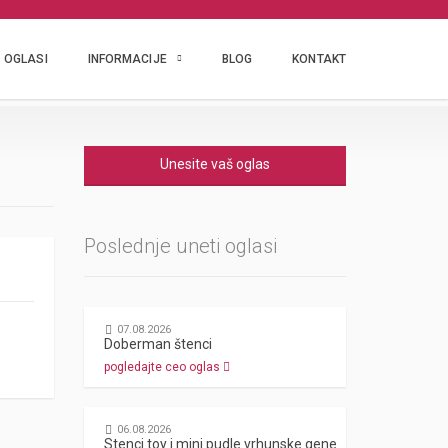
OGLASI
INFORMACIJE
BLOG
KONTAKT
Unesite vaš oglas
Poslednje uneti oglasi
07.08.2026
Doberman štenci
pogledajte ceo oglas
06.08.2026
Stenci toy i mini pudle vrhunske genetike