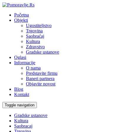
Početna
Objekti
Ugostiteljstvo
Trgovina
Saobraćaj
Kultura
Zdravstvo
Gradske ustanove
Oglasi
Informacije
O nama
Predstavite firmu
Baneri partnera
Objavite novost
Blog
Kontakt
Toggle navigation
Gradske ustanove
Kultura
Saobracaj
Trgovina