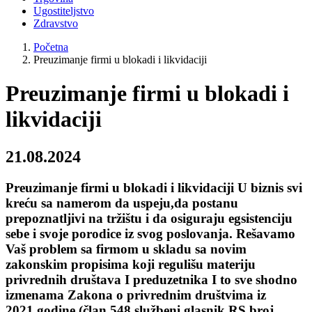
Ugostiteljstvo
Zdravstvo
Početna
Preuzimanje firmi u blokadi i likvidaciji
Preuzimanje firmi u blokadi i
likvidaciji
21.08.2024
Preuzimanje firmi u blokadi i likvidaciji U biznis svi
kreću sa namerom da uspeju,da postanu
prepoznatljivi na tržištu i da osiguraju egsistenciju
sebe i svoje porodice iz svog poslovanja. Rešavamo
Vaš problem sa firmom u skladu sa novim
zakonskim propisima koji regulišu materiju
privrednih društava I preduzetnika I to sve shodno
izmenama Zakona o privrednim društvima iz
2021.godine (član 548 službeni glasnik RS,broj