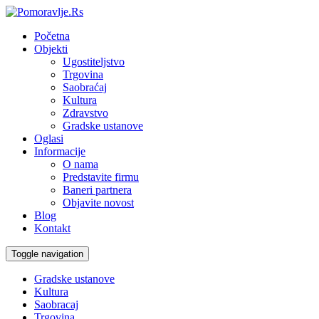
Početna
Objekti
Ugostiteljstvo
Trgovina
Saobraćaj
Kultura
Zdravstvo
Gradske ustanove
Oglasi
Informacije
O nama
Predstavite firmu
Baneri partnera
Objavite novost
Blog
Kontakt
Toggle navigation
Gradske ustanove
Kultura
Saobracaj
Trgovina