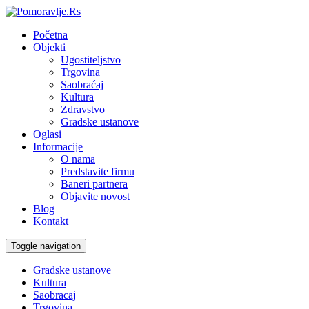
Početna
Objekti
Ugostiteljstvo
Trgovina
Saobraćaj
Kultura
Zdravstvo
Gradske ustanove
Oglasi
Informacije
O nama
Predstavite firmu
Baneri partnera
Objavite novost
Blog
Kontakt
Toggle navigation
Gradske ustanove
Kultura
Saobracaj
Trgovina