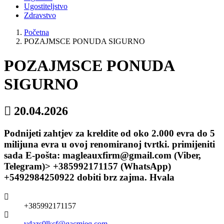
Ugostiteljstvo
Zdravstvo
Početna
POZAJMSCE PONUDA SIGURNO
POZAJMSCE PONUDA
SIGURNO
20.04.2026
Podnijeti zahtjev za kreldite od oko 2.000 evra do 5
milijuna evra u ovoj renomiranoj tvrtki. primijeniti
sada E-pošta: magleauxfirm@gmail.com (Viber,
Telegram)> +385992171157 (WhatsApp)
+5492984250922 dobiti brz zajma. Hvala
+385992171157
vdazs0lkcf@qacmjeq.com