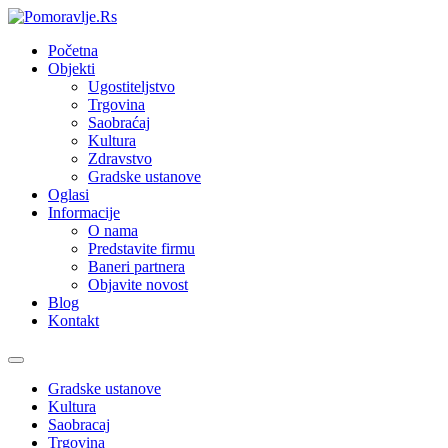
Početna
Objekti
Ugostiteljstvo
Trgovina
Saobraćaj
Kultura
Zdravstvo
Gradske ustanove
Oglasi
Informacije
O nama
Predstavite firmu
Baneri partnera
Objavite novost
Blog
Kontakt
Toggle
navigation
Gradske ustanove
Kultura
Saobracaj
Trgovina