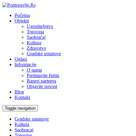
Početna
Objekti
Ugostiteljstvo
Trgovina
Saobraćaj
Kultura
Zdravstvo
Gradske ustanove
Oglasi
Informacije
O nama
Predstavite firmu
Baneri partnera
Objavite novost
Blog
Kontakt
Toggle navigation
Gradske ustanove
Kultura
Saobracaj
Trgovina