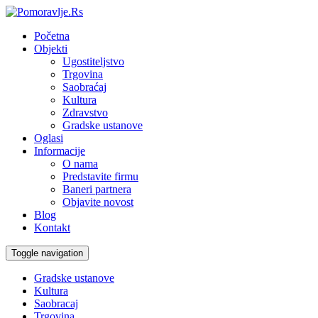
Početna
Objekti
Ugostiteljstvo
Trgovina
Saobraćaj
Kultura
Zdravstvo
Gradske ustanove
Oglasi
Informacije
O nama
Predstavite firmu
Baneri partnera
Objavite novost
Blog
Kontakt
Toggle navigation
Gradske ustanove
Kultura
Saobracaj
Trgovina