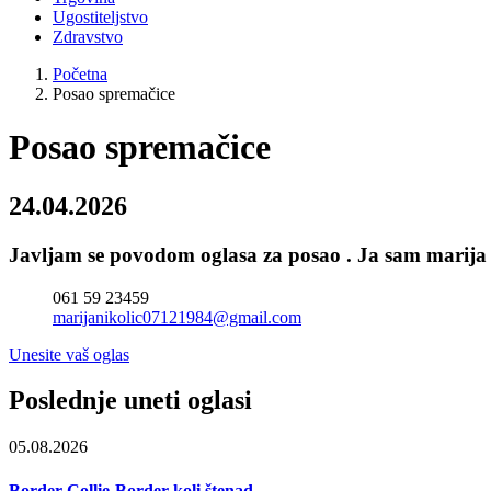
Ugostiteljstvo
Zdravstvo
Početna
Posao spremačice
Posao spremačice
24.04.2026
Javljam se povodom oglasa za posao . Ja sam marija 
061 59 23459
marijanikolic07121984@gmail.com
Unesite vaš oglas
Poslednje uneti oglasi
05.08.2026
Border Collie-Border koli štenad