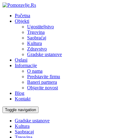
Početna
Objekti
Ugostiteljstvo
Trgovina
Saobraćaj
Kultura
Zdravstvo
Gradske ustanove
Oglasi
Informacije
O nama
Predstavite firmu
Baneri partnera
Objavite novost
Blog
Kontakt
Toggle navigation
Gradske ustanove
Kultura
Saobracaj
Trgovina