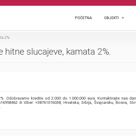
POČETNA
OBJEKTI
ta 2%.
 hitne slucajeve, kamata 2%.
2%. Odobravamo kredite od 2.000 do 1.000.000 eura. Kontaktirajte nas da
6958462 ili Viber: +38761016038, Hrvatska, Srbija, Švajcarsku, Bosna, Slov
.