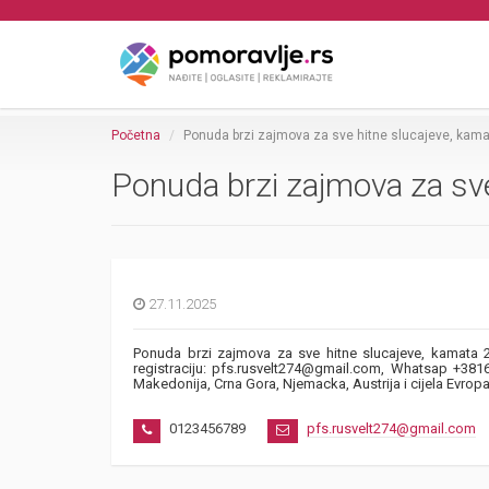
Početna
Ponuda brzi zajmova za sve hitne slucajeve, kama
Ponuda brzi zajmova za sve
27.11.2025
Ponuda brzi zajmova za sve hitne slucajeve, kamata 
registraciju: pfs.rusvelt274@gmail.com, Whatsap +38161
Makedonija, Crna Gora, Njemacka, Austrija i cijela Evropa
0123456789
pfs.rusvelt274@gmail.com