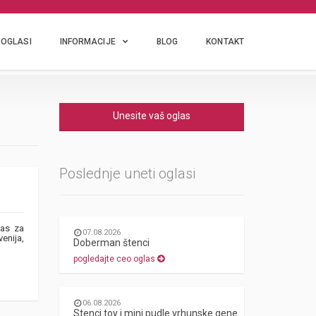
OGLASI
INFORMACIJE
BLOG
KONTAKT
Unesite vaš oglas
Poslednje uneti oglasi
nas za
07.08.2026
enija,
Doberman štenci
pogledajte ceo oglas
06.08.2026
Stenci toy i mini pudle vrhunske genetike