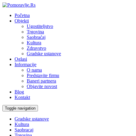
Početna
Objekti
Ugostiteljstvo
Trgovina
Saobraćaj
Kultura
Zdravstvo
Gradske ustanove
Oglasi
Informacije
O nama
Predstavite firmu
Baneri partnera
Objavite novost
Blog
Kontakt
Toggle navigation
Gradske ustanove
Kultura
Saobracaj
Trgovina