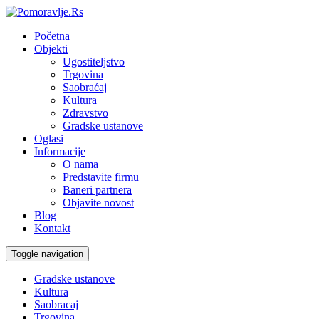
Početna
Objekti
Ugostiteljstvo
Trgovina
Saobraćaj
Kultura
Zdravstvo
Gradske ustanove
Oglasi
Informacije
O nama
Predstavite firmu
Baneri partnera
Objavite novost
Blog
Kontakt
Toggle navigation
Gradske ustanove
Kultura
Saobracaj
Trgovina