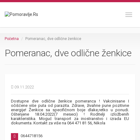
Toggl
Početna
Pomeranac, dve odlične ženkice
Pomeranac, dve odlične ženkice
09.11.2022
Dostupne dve odlične ženkice pomeranca ! Vakcinisane I
očišćene više puta od parazita. Zdrave, živahne pune pozitivne
energije! Ženkice sa specifičnom boje dlake,retko u ponudi.
Oštenjene 18.04.2022(7 meseci) ! Roditelji izložbenih
karakteristika. Moguć transport za inostranstvo i izrada EU
dokumenta. Kontakt za više na 064 471 81 56, Nikola
0644718156