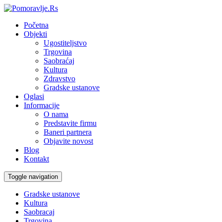
Početna
Objekti
Ugostiteljstvo
Trgovina
Saobraćaj
Kultura
Zdravstvo
Gradske ustanove
Oglasi
Informacije
O nama
Predstavite firmu
Baneri partnera
Objavite novost
Blog
Kontakt
Toggle navigation
Gradske ustanove
Kultura
Saobracaj
Trgovina