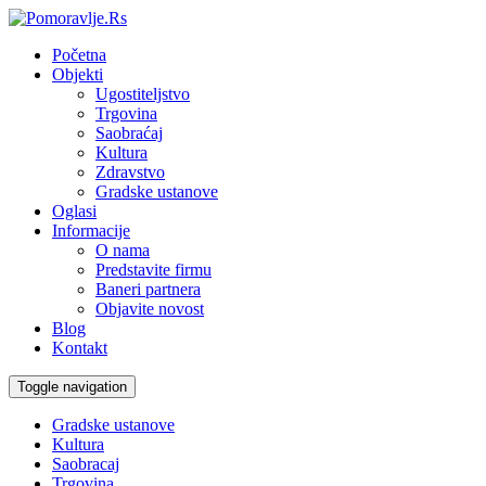
Početna
Objekti
Ugostiteljstvo
Trgovina
Saobraćaj
Kultura
Zdravstvo
Gradske ustanove
Oglasi
Informacije
O nama
Predstavite firmu
Baneri partnera
Objavite novost
Blog
Kontakt
Toggle navigation
Gradske ustanove
Kultura
Saobracaj
Trgovina