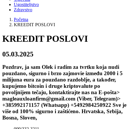
Ugostiteljstvo
Zdravstvo
Početna
KREEDIT POSLOVI
KREEDIT POSLOVI
05.03.2025
Pozdrav, ja sam Olek i radim za tvrtku koja nudi
pouzdano, sigurno i brzo zajmovie između 2000 i 5
milijuna eura za pouzdano razdoblje, a također,
kupujemo bitcoin i druge kriptovalute po
povoljnijem tečaju, kontaktirajte nas na E-pošta>
magleauxloanfirm@gmail.com (Viber, Telegram)>
+385992171157 (Whatsapp) +5492984250922 Sve je
više od 100% sigurno i zaštićeno. Hrvatska, Srbija,
Bosna, Sloven,
009/332-3211