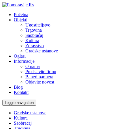
Početna
Objekti
Ugostiteljstvo
Trgovina
Saobraćaj
Kultura
Zdravstvo
Gradske ustanove
Oglasi
Informacije
O nama
Predstavite firmu
Baneri partnera
Objavite novost
Blog
Kontakt
Toggle navigation
Gradske ustanove
Kultura
Saobracaj
Trgovina