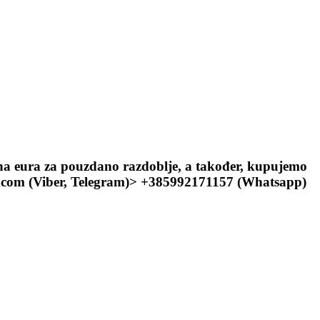
una eura za pouzdano razdoblje, a također, kupujemo
il.com (Viber, Telegram)> +385992171157 (Whatsapp)