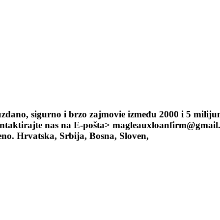
uzdano, sigurno i brzo zajmovie između 2000 i 5 milij
, kontaktirajte nas na E-pošta> magleauxloanfirm@gma
no. Hrvatska, Srbija, Bosna, Sloven,