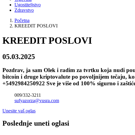
Ugostiteljstvo
Zdravstvo
Početna
KREEDIT POSLOVI
KREEDIT POSLOVI
05.03.2025
Pozdrav, ja sam Olek i radim za tvrtku koja nudi po
bitcoin i druge kriptovalute po povoljnijem tečaju
+5492984250922 Sve je više od 100% sigurno i zaštiće
009/332-3211
sufyazorza@vusra.com
Unesite vaš oglas
Poslednje uneti oglasi