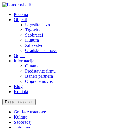
Početna
Objekti
Ugostiteljstvo
Trgovina
Saobraćaj
Kultura
Zdravstvo
Gradske ustanove
Oglasi
Informacije
O nama
Predstavite firmu
Baneri partnera
Objavite novost
Blog
Kontakt
Toggle navigation
Gradske ustanove
Kultura
Saobracaj
Trgovina