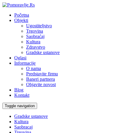
Početna
Objekti
Ugostiteljstvo
Trgovina
Saobraćaj
Kultura
Zdravstvo
Gradske ustanove
Oglasi
Informacije
O nama
Predstavite firmu
Baneri partnera
Objavite novost
Blog
Kontakt
Toggle navigation
Gradske ustanove
Kultura
Saobracaj
Trgovina