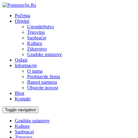
Početna
Objekti
Ugostiteljstvo
Trgovina
Saobraćaj
Kultura
Zdravstvo
Gradske ustanove
Oglasi
Informacije
O nama
Predstavite firmu
Baneri partnera
Objavite novost
Blog
Kontakt
Toggle navigation
Gradske ustanove
Kultura
Saobracaj
Trgovina