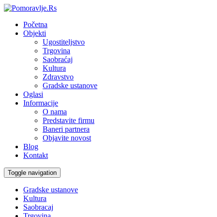
Početna
Objekti
Ugostiteljstvo
Trgovina
Saobraćaj
Kultura
Zdravstvo
Gradske ustanove
Oglasi
Informacije
O nama
Predstavite firmu
Baneri partnera
Objavite novost
Blog
Kontakt
Toggle navigation
Gradske ustanove
Kultura
Saobracaj
Trgovina