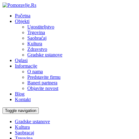
Početna
Objekti
Ugostiteljstvo
Trgovina
Saobraćaj
Kultura
Zdravstvo
Gradske ustanove
Oglasi
Informacije
O nama
Predstavite firmu
Baneri partnera
Objavite novost
Blog
Kontakt
Toggle navigation
Gradske ustanove
Kultura
Saobracaj
Trgovina