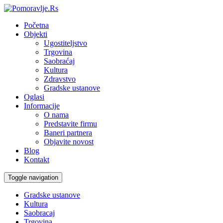
Početna
Objekti
Ugostiteljstvo
Trgovina
Saobraćaj
Kultura
Zdravstvo
Gradske ustanove
Oglasi
Informacije
O nama
Predstavite firmu
Baneri partnera
Objavite novost
Blog
Kontakt
Toggle navigation
Gradske ustanove
Kultura
Saobracaj
Trgovina