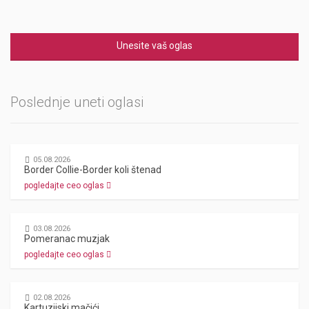
Unesite vaš oglas
Poslednje uneti oglasi
05.08.2026
Border Collie-Border koli štenad
pogledajte ceo oglas
03.08.2026
Pomeranac muzjak
pogledajte ceo oglas
02.08.2026
Kartuzijski mačići