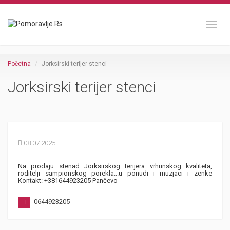
Toggl
Početna
Jorksirski terijer stenci
Jorksirski terijer stenci
08.07.2025
Na prodaju stenad Jorksirskog terijera vrhunskog kvaliteta,
roditelji sampionskog porekla...u ponudi i muzjaci i zenke
Kontakt: +381644923205 Pančevo
0644923205