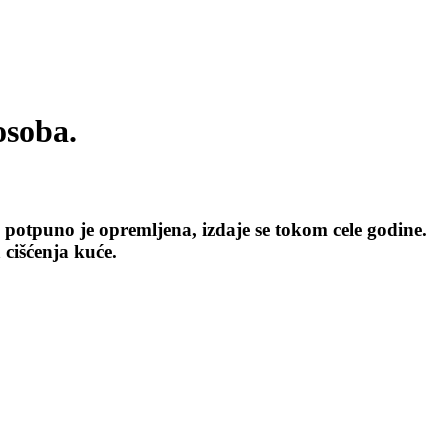
osoba.
 potpuno je opremljena, izdaje se tokom cele godine.
 cišćenja kuće.