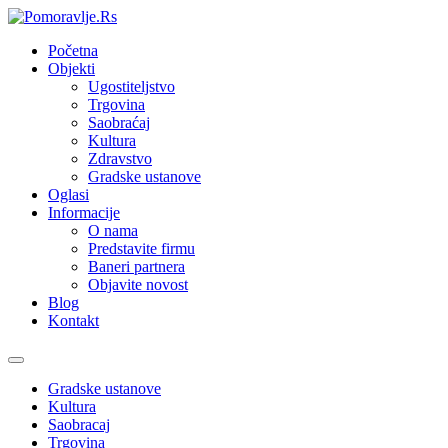
Početna
Objekti
Ugostiteljstvo
Trgovina
Saobraćaj
Kultura
Zdravstvo
Gradske ustanove
Oglasi
Informacije
O nama
Predstavite firmu
Baneri partnera
Objavite novost
Blog
Kontakt
Toggle
navigation
Gradske ustanove
Kultura
Saobracaj
Trgovina