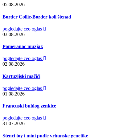
05.08.2026
Border Collie-Border koli štenad
pogledajte ceo oglas
03.08.2026
Pomeranac muzjak
pogledajte ceo oglas
02.08.2026
Kartuzijski mačići
pogledajte ceo oglas
01.08.2026
Francuski buldog zenkice
pogledajte ceo oglas
31.07.2026
Stenci toy i mini pudle vrhunske genetike