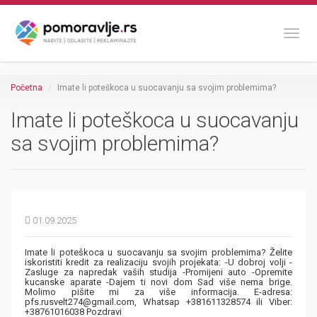
Toggl
Početna
Imate li poteškoca u suocavanju sa svojim problemima?
Imate li poteškoca u suocavanju
sa svojim problemima?
01.09.2025
Imate li poteškoca u suocavanju sa svojim problemima? Želite
iskoristiti kredit za realizaciju svojih projekata: -U dobroj volji -
Zasluge za napredak vaših studija -Promijeni auto -Opremite
kucanske aparate -Dajem ti novi dom Sad više nema brige.
Molimo pišite mi za više informacija. E-adresa:
pfs.rusvelt274@gmail.com, Whatsap +381611328574 ili Viber:
+38761016038 Pozdravi