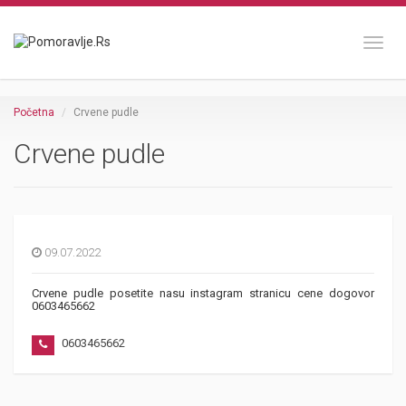
Toggl
Početna
Crvene pudle
Crvene pudle
09.07.2022
Crvene pudle posetite nasu instagram stranicu cene dogovor
0603465662
0603465662