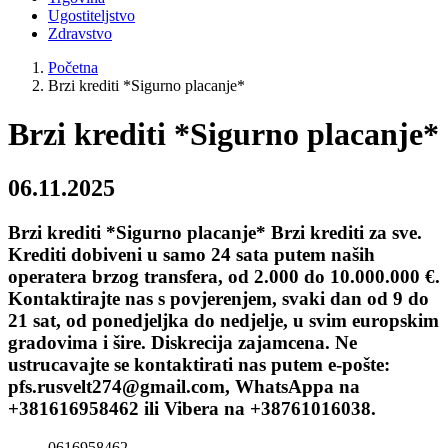
Ugostiteljstvo
Zdravstvo
Početna
Brzi krediti *Sigurno placanje*
Brzi krediti *Sigurno placanje*
06.11.2025
Brzi krediti *Sigurno placanje* Brzi krediti za sve.
Krediti dobiveni u samo 24 sata putem naših
operatera brzog transfera, od 2.000 do 10.000.000 €.
Kontaktirajte nas s povjerenjem, svaki dan od 9 do
21 sat, od ponedjeljka do nedjelje, u svim europskim
gradovima i šire. Diskrecija zajamcena. Ne
ustrucavajte se kontaktirati nas putem e-pošte:
pfs.rusvelt274@gmail.com, WhatsAppa na
+381616958462 ili Vibera na +38761016038.
0616958462