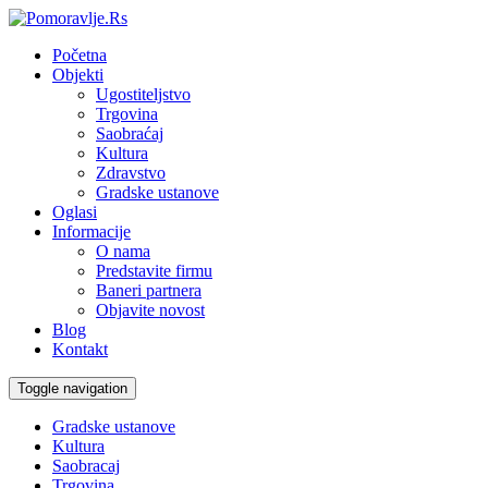
Početna
Objekti
Ugostiteljstvo
Trgovina
Saobraćaj
Kultura
Zdravstvo
Gradske ustanove
Oglasi
Informacije
O nama
Predstavite firmu
Baneri partnera
Objavite novost
Blog
Kontakt
Toggle navigation
Gradske ustanove
Kultura
Saobracaj
Trgovina