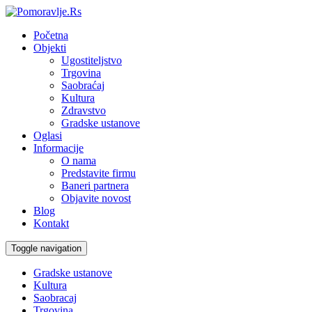
Početna
Objekti
Ugostiteljstvo
Trgovina
Saobraćaj
Kultura
Zdravstvo
Gradske ustanove
Oglasi
Informacije
O nama
Predstavite firmu
Baneri partnera
Objavite novost
Blog
Kontakt
Toggle navigation
Gradske ustanove
Kultura
Saobracaj
Trgovina