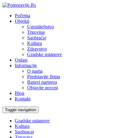
Početna
Objekti
Ugostiteljstvo
Trgovina
Saobraćaj
Kultura
Zdravstvo
Gradske ustanove
Oglasi
Informacije
O nama
Predstavite firmu
Baneri partnera
Objavite novost
Blog
Kontakt
Toggle navigation
Gradske ustanove
Kultura
Saobracaj
Trgovina