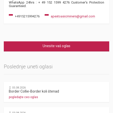
WhatsApp 24hrs : + 49 152 1599 4276 Customer's Protection
Guaranteed.
+4915215994276
apextoasicminers@gmail.com
Unesite vaš oglas
Poslednje uneti oglasi
05.08.2026
Border Collie-Border koli štenad
pogledajte ceo oglas
03.08.2026