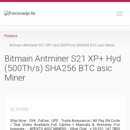
Toggl
Početna
Bitmain Antminer S21 XP+ Hyd (500Th/s) SHA256 BTC asic Miner
Bitmain Antminer S21 XP+ Hyd
(500Th/s) SHA256 BTC asic
Miner
22.10.2025
Ship Now : DHL ,FeDex , UPS . Trade Assurance / Ali Pay SN Code
/ Test Video Available Full Cables + Manuals & Warranty -For
Inquiries - - APEXTO ASIC MINERS - Viber Chat : + 39 351 141 7833